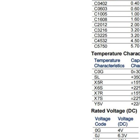
TDK-EPCOS热敏电阻 B57351V5103H060
TDK车规电容CGA4J1X7R1E475KT0Y0E