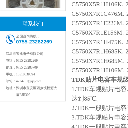
C5750X5R1H106K. 2
C5750X7R1C476M. 2
C5750X7R1E226M. 2
联系我们
村田电感LQW15AN47NG80D
C5750X7R1E156M. 2
全国咨询热线：
C5750X7R1H475K. 2
0755-23282269
C5750X7R1H685K. 2
深圳市智成电子有限公司
C5750X7R1H685M. 2
电话：
0755-23282269
传真：
0755-23283709
C5750X7R1H106M. 
手机：
13510639094
TDK贴片电容车规
邮箱：
4254731@qq.com
1.TDK车规贴片电
地址：
深圳市宝安区西乡镇桃源大
厦B座302
达到85℃。
村田电容GRM31CR71C106KAC7L
2.TDK一般贴片电
3.TDK车规贴片电
4.TDK一般贴片电