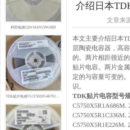
介绍日本T
文章来源：
村田电感LQW18AN15NG00D
本文主要介绍日本T
层陶瓷电容器，高容
的。两片相距很近的
贴片电容。两片金属
定的与容量可变的。
识。
TDK贴片电感VLCF5020T-4R7N1R7-1
TDK贴片电容型号
C5750X5R1A686M. 
C5750X5R1C336M. 2
C5750X5R1E226M. 2