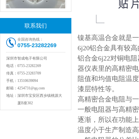
村田电感LQW15AN47NG80D
联系我们
镍基高温合金就是一
全国咨询热线：
0755-23282269
6j20铝合金具有
铝合金6j22对铜
深圳市智成电子有限公司
电话：
0755-23282269
器仪表里的高精密电
传真：
0755-23283709
阻值和均值电阻温度
手机：
13510639094
漆层特性等。
邮箱：
4254731@qq.com
村田电容GRM31CR71C106KAC7L
地址：
深圳市宝安区西乡镇桃源大
高精密合金电阻与一
厦B座302
一般电阻器与高精密
逐渐，所以在功能上
温度小于生产制造高