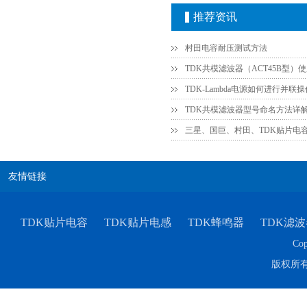
推荐资讯
村田电容耐压测试方法
TDK共模滤波器（ACT45B型）
TDK-EPCOS热敏电阻 B57351V5103H060
TDK共模滤波器型号命名方法详
三星、国巨、村田、TDK贴片电
友情链接
TDK贴片电容
TDK贴片电感
TDK蜂鸣器
TDK滤波
Cop
TDK车规电容CGA4J1X7R1E475KT0Y0E
版权所