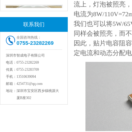
流上，灯泡被照亮，
电流为8W/110V
我们也可以将5W/65
联系我们
同样会被照亮，而不会
全国咨询热线：
因此，贴片电容阻容
0755-23282269
定电流和动态分配电
深圳市智成电子有限公司
电话：
0755-23282269
村田电感LQW15AN47NG80D
传真：
0755-23283709
手机：
13510639094
邮箱：
4254731@qq.com
地址：
深圳市宝安区西乡镇桃源大
厦B座302