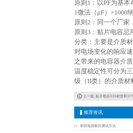
原则1：以PF为基本单
TDK车规电容CGA9P3X7S2A156MT0Y0N
1微法（μF）=1000
原则2：同一个厂家
原则3：贴片电容忌
分类：主要是介质材
对电场变化的响应速
之带来的电容器介质
温度稳定性可分为三
级（II类）的介质材
TDK-EPCOS热敏电阻 B57351V5103H060
上一篇:
贴片电容X6S材质和X7
推荐资讯
村田电容耐压测试方法