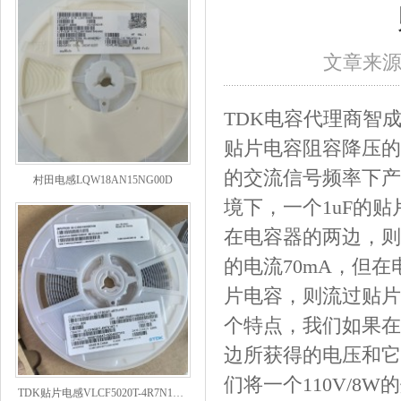
文章来
TDK电容代理商
智
贴片电容阻容降压的
村田电感LQW18AN15NG00D
的交流信号频率下产
境下，一个1uF的贴
在电容器的两边，则
的电流70mA，但
片电容，则流过贴片
个特点，我们如果在
边所获得的电压和它
TDK贴片电感VLCF5020T-4R7N1R7-1
们将一个110V/8W