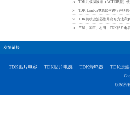
TDK共模滤波器（ACT45B型）
TDK车规电容CGA4J1X7R1E475KT0Y0E
TDK共模滤波器型号命名方法详
三星、国巨、村田、TDK贴片电
友情链接
TDK贴片电容
TDK贴片电感
TDK蜂鸣器
TDK滤波
Cop
版权所