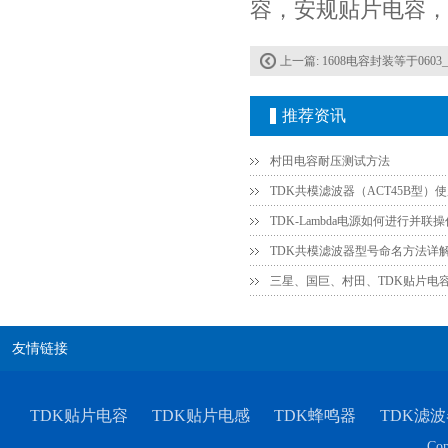
容，安规贴片电容，
TDK车规电容CGA9P3X7S2A156MT0Y0N
上一篇:
1608电容封装等于0603_20
推荐资讯
村田电容耐压测试方法
TDK共模滤波器（ACT45B型）
TDK共模滤波器型号命名方法详
TDK-EPCOS热敏电阻 B57351V5103H060
三星、国巨、村田、TDK贴片电
友情链接
TDK贴片电容
TDK贴片电感
TDK蜂鸣器
TDK滤波
Cop