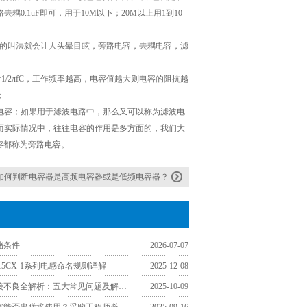
.1uF即可，用于10M以下；20M以上用1到10
种各样的叫法就会让人头晕目眩，旁路电容，去耦电容，滤
/2лfC，工作频率越高，电容值越大则电容的阻抗越
；
电容；如果用于滤波电路中，那么又可以称为滤波电
而实际情况中，往往电容的作用是多方面的，我们大
容都称为旁路电容。
如何判断电容器是高频电容器或是低频电容器？
储条件
2026-07-07
3015CX-1系列电感命名规则详解
2025-12-08
贴片电感焊接不良全解析：五大常见问题及解决方案
2025-10-09