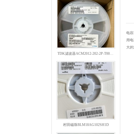
电容
用电
TDK滤波器ACM2012-202-2P-T002参数
大的
村田磁珠BLM18AG102SH1D