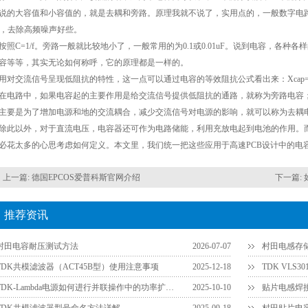
说的大容值和小容值的，就是去耦和旁路。原理我就不说了，实用点的，一般数字电路去耦0
F，去除高频噪声好些。
按照C=1/f。旁路一般就比较地小了，一般常用的为0.1或0.01uF。说到电容，各
容等等，其实无论如何称呼，它的原理都是一样的。
用对交流信号呈现低阻抗的特性，这一点可以通过电容的等效阻抗公式看出来：Xcap=1
在电路中，如果电容起的主要作用是给交流信号提供低阻抗的通路，就称为旁路电容
主要是为了增加电源和地的交流耦合，减少交流信号对电源的影响，就可以称为去耦
除此以外，对于直流电压，电容器还可作为电路储能，利用充放电起到电池的作用。
必花太多的心思考虑如何定义。本文里，我们统一把这些应用于高速PCB设计中的电
上一篇:
德国EPCOS爱普科斯官网介绍
下一篇:
推荐资讯
村田电容耐压测试方法
2026-07-07
村田电感存
TDK共模滤波器（ACT45B型）使用注意事项
2025-12-18
TDK VLS
TDK-Lambda电源如何进行并联操作中的功率扩展？
2025-10-10