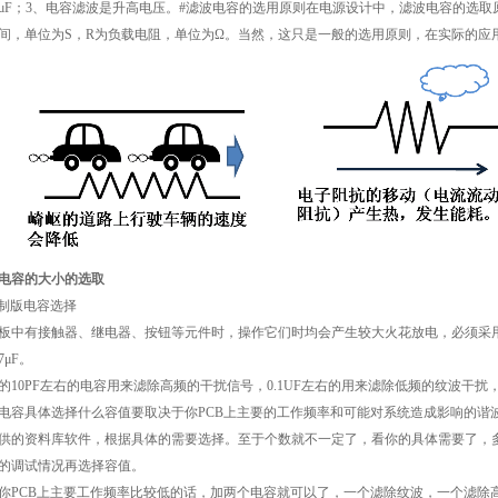
50μF；3、电容滤波是升高电压。#滤波电容的选用原则在电源设计中，滤波电容的选取原则
间，单位为S，R为负载电阻，单位为Ω。当然，这只是一般的选用原则，在实际的应用中
电容的大小的选取
B制版电容选择
板中有接触器、继电器、按钮等元件时，操作它们时均会产生较大火花放电，必须采用R
.7μF。
的10PF左右的电容用来滤除高频的干扰信号，0.1UF左右的用来滤除低频的纹波干
电容具体选择什么容值要取决于你PCB上主要的工作频率和可能对系统造成影响的谐
供的资料库软件，根据具体的需要选择。至于个数就不一定了，看你的具体需要了，
的调试情况再选择容值。
你PCB上主要工作频率比较低的话，加两个电容就可以了，一个滤除纹波，一个滤除