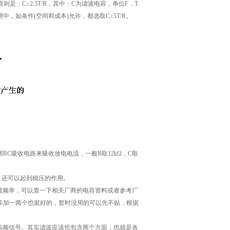
是：C≥2.5T/R，其中：C为滤波电容，单位F，T
，如条件(空间和成本)允许，都选取C≥5T/R。
C吸收电路来吸收放电电流，一般R取12kΩ，C取
扰，还可以起到稳压的作用。
波频率，可以查一下相关厂商的电容资料或者参考厂
多加一两个也挺好的，暂时没用的可以先不贴，根据
高频信号。其实滤波应该也包含两个方面，也就是各