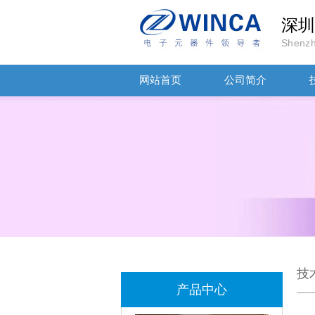
深圳
Shenzh
网站首页
公司简介
TDK-EPCOS热敏电阻 B57351V5103H060
TDK车规电容CGA4J1X7R1E475KT0Y0E
技
产品中心