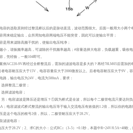
电容的选取原则经过整流桥以后的是脉动直流，波动范围很大。后面一般用大小两个
容用来稳定输出，众所周知电容两端电压不能突变，因此可以使输出平滑；
容是用来滤除高频干扰的，使输出电压纯净；
越小，谐振频率越高，可滤除的干扰频率越高；#容量选择大电容，负载越重，吸收
容，凭经验，一般104即可。
案例AC220-9V再经过全桥整流后，需加的滤波电容是多大的？再经78LM05后需加
前者电容耐压应大于15V，电容容量应大于2000微发以上。后者电容耐压应大于9V，
电路，输出电压为24V，电流为500mA，要求：
）选择整流二极管；
）选择滤波电容；
）另：电容滤波是降压还是增压？①因为桥式是全波，所以每个二极管电流只要达到
0mA；电容滤波式桥式整流的输出电压等于输入交流电压有效值的1.2倍，所以你的电
压是这个电压的根号2倍，所以，二极管耐压应大于28.2V。
取滤波电容：
电压大于28.2V；2、求C的大小：公式RC≥（3–5）×0.1秒，本题中R=24V/0.5A=48欧，