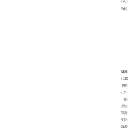
62
为时
村田电感LQW15AN47NG80D
滤波
PC
印制
2.24
一般
滤波
商提
实际
如果