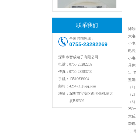
联系我们
滤波
大电
全国咨询热线：
0755-23282269
小电
电容
村田电感LQW18AN15NG00D
深圳市智成电子有限公司
小电
电话：
0755-23282269
具体
传真：
0755-23283709
1、
手机：
13510639094
整流
邮箱：
4254731@qq.com
（1
地址：
深圳市宝安区西乡镇桃源大
（2
厦B座302
（3
25
大反
②选
TDK贴片电感VLCF5020T-4R7N1R7-1
1、