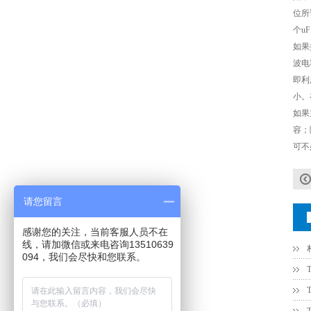
村田电容GRM31CR71C106KAC7L
位所
个u
如果
波电
即利
小。
如果
容；
可不
村田电容GRM31CR61E335KA88L
请您留言
感谢您的关注，当前客服人员不在
线，请加微信或来电咨询13510639
094，我们会尽快和您联系。