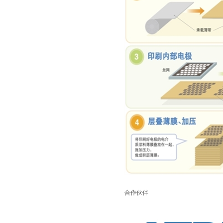
TDK-EPCOS热敏电阻 B57351V5103H060
合作伙伴
TDK车规电容CGA4J1X7R1E475KT0Y0E