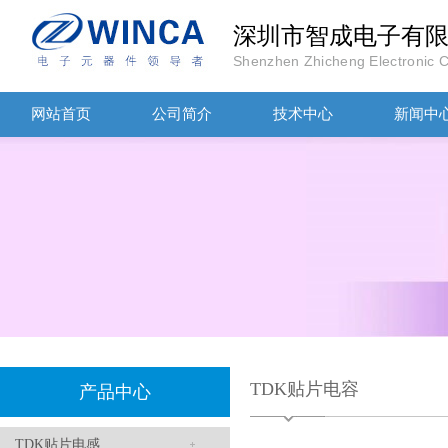
深圳市智成电子有
TDK-EPCOS热敏电阻 B57351V5103H060
Shenzhen Zhicheng Electronic Co
网站首页
公司简介
技术中心
新闻中
TDK车规电容CGA4J1X7R1E475KT0Y0E
TDK贴片电容
产品中心
TDK贴片电感