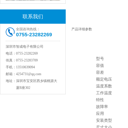
联系我们
全国咨询热线：
产品详细参数
0755-23282269
村田电感LQW15AN47NG80D
深圳市智成电子有限公司
电话：
0755-23282269
型号
传真：
0755-23283709
容值
手机：
13510639094
容差
邮箱：
4254731@qq.com
额定电压
地址：
深圳市宝安区西乡镇桃源大
温度系数
厦B座302
工作温度
特性
村田电容GRM31CR71C106KAC7L
故障率
应用
安装类型
尺寸大小