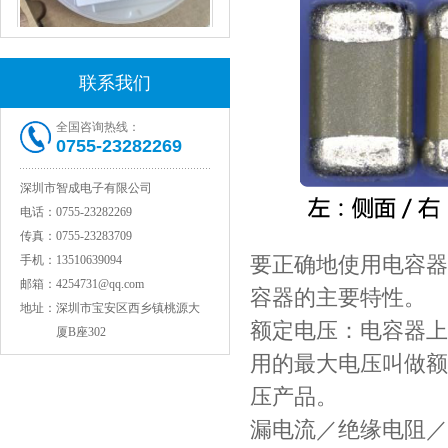
TDK贴片电感VLCF5020T-4R7N1R7-1
联系我们
全国咨询热线：
0755-23282269
深圳市智成电子有限公司
电话：
0755-23282269
传真：
0755-23283709
要正确地使用电容器
手机：
13510639094
村田电感LQW15AN47NG80D
邮箱：
4254731@qq.com
容器的主要特性。
地址：
深圳市宝安区西乡镇桃源大
额定电压：电容器上
厦B座302
用的最大电压叫做额
压产品。
漏电流／绝缘电阻／