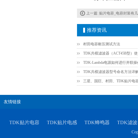
上一篇:
贴片电容_电容封装有
推荐资讯
村田电容耐压测试方法
TDK共模滤波器（ACT45B型）
TDK共模滤波器型号命名方法详
三星、国巨、村田、TDK贴片电
友情链接
TDK贴片电容
TDK贴片电感
TDK蜂鸣器
TDK滤波
Cop