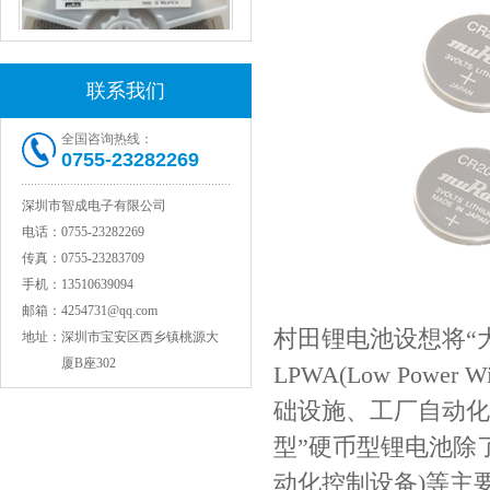
联系我们
全国咨询热线：
村田电感LQW15AN47NG80D
0755-23282269
深圳市智成电子有限公司
电话：
0755-23282269
传真：
0755-23283709
手机：
13510639094
邮箱：
4254731@qq.com
村田锂电池设想将“大电
地址：
深圳市宝安区西乡镇桃源大
厦B座302
LPWA(Low Pow
础设施、工厂自动化
村田电容GRM31CR71C106KAC7L
型”硬币型锂电池除
动化控制设备)等主