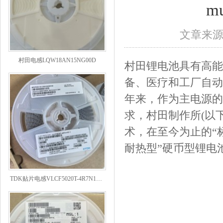
m
文章来
村田电感LQW18AN15NG00D
村田锂电池具有高能
备、医疗和工厂自动
年来，作为主电源的
求，村田制作所(以
术，在至今为止的“标
耐热型”硬币型锂电
TDK贴片电感VLCF5020T-4R7N1R7-1