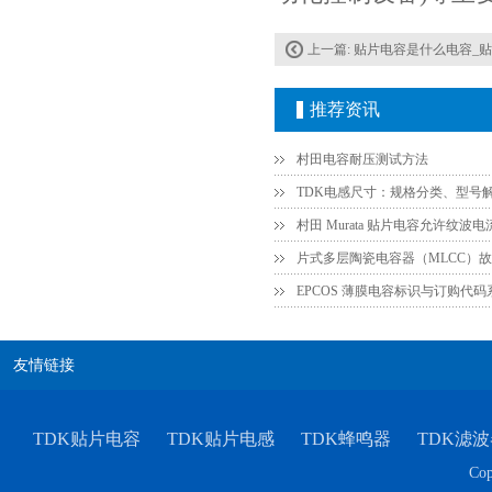
上一篇:
贴片电容是什么电容_
推荐资讯
村田电容耐压测试方法
村田电容GRM31CR61E335KA88L
TDK电感尺寸：规格分类、型号
EPCOS 薄膜电容标识与订购代
友情链接
TDK贴片电容
TDK贴片电感
TDK蜂鸣器
TDK滤波
TDK车规电容CGA9P3X7S2A156MT0Y0N
Cop