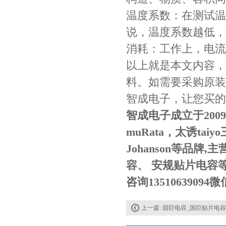
温度系数：在测试温
说，温度系数越低，
TDK车规电容CGA9P3X7S2A156MT0Y0N
消耗：工作上，电流
以上就是本文内容，
料。如需要采购原装
智成电子，让您买的
智成电子成立于200
muRata，太诱ta
Johanson等品
TDK-EPCOS热敏电阻 B57351V5103H060
容、 安规贴片电容
咨询1351063909
上一篇:
国巨电容_国巨贴片电