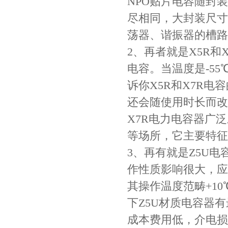
NPO贴片电容随封
TDK贴片电感VLCF5020T-4R7N1R7-1
尽相同，大封装尺寸
荡器、谐振器的槽路
2、再者就是X5R
电容。当温度是-55
诉你X5R和X7R
还会随使用时长而改变，
X7R电力电容器广
村田电感LQW15AN47NG80D
等场所，它主要特征
3、再有就是Z5U
作性质影响很大，应
其操作温度范畴+10
下Z5U材质电容器
成本费用低，介电损