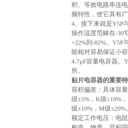
积、等效电路串连电
村田电容GRM31CR71C106KAC7L
频特性，使它具有广
4、接下来就是Y5
操作温度范畴在-30
+22%到-82%。
能相对容易保证小容
4.7μF容量电容器
所。
村田电容GRM31CR61E335KA88L
贴片电容器的重要特
容积偏差：具体容量
级±5%，K级±10%，
级±10%，M级±20%
额定工作电压：电阻
构造、物质、容积同