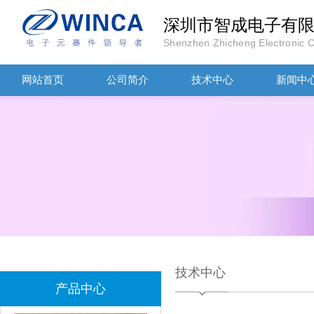
深圳市智成电子有
Shenzhen Zhicheng Electronic Co
网站首页
公司简介
技术中心
新闻中
TDK-EPCOS热敏电阻 B57351V5103H060
技术中心
TDK车规电容CGA4J1X7R1E475KT0Y0E
产品中心