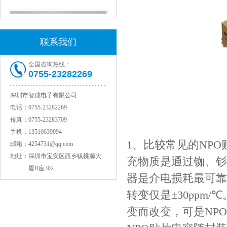
联系我们
全国咨询热线：
0755-23282269
深圳市智成电子有限公司
电话：
0755-23282269
村田电感LQW18AN15NG00D
传真：
0755-23283709
手机：
13510639094
1、比较常见的NP
邮箱：
4254731@qq.com
地址：
深圳市宝安区西乡镇桃源大
充物质是通过铷、钐
厦B座302
器是介电损耗最可靠的
转变仅是±30pp
变而改变，可是NP