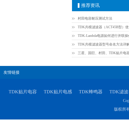
推荐资讯
村田电容耐压测试方法
TDK车规电容CGA4J1X7R1E475KT0Y0E
TDK共模滤波器（ACT45B型）
TDK共模滤波器型号命名方法详
三星、国巨、村田、TDK贴片电
友情链接
TDK贴片电容
TDK贴片电感
TDK蜂鸣器
TDK滤波
Cop
版权所