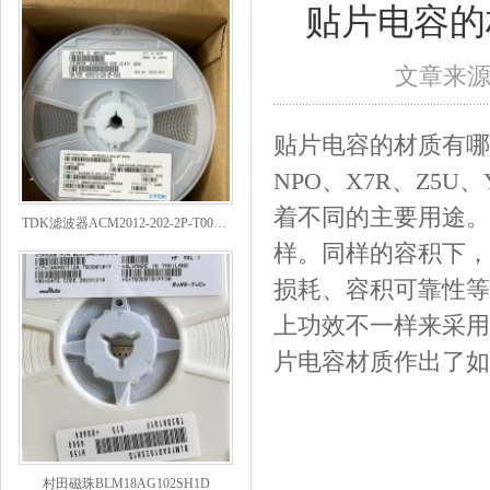
贴片电容的
文章来
贴片电容的材质有哪
NPO、X7R、Z5
TDK滤波器ACM2012-202-2P-T002参数
着不同的主要用途。N
样。同样的容积下，
损耗、容积可靠性等
上功效不一样来采用
片电容材质作出了如
村田磁珠BLM18AG102SH1D