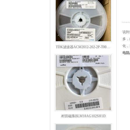
说到
多，
TDK滤波器ACM2012-202-2P-T002参数
化，
电阻
村田磁珠BLM18AG102SH1D