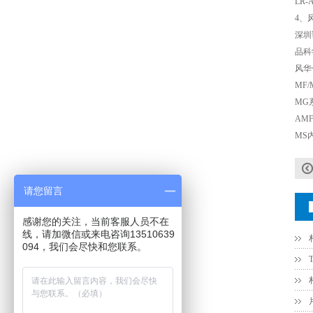
LR
TDK车规电容CGA9P3X7S2A156MT0Y0N
4、
深圳
品科
风华
MF
MG
AM
MS
TDK-EPCOS热敏电阻 B57351V5103H060
请您留言
感谢您的关注，当前客服人员不在
线，请加微信或来电咨询13510639
094，我们会尽快和您联系。