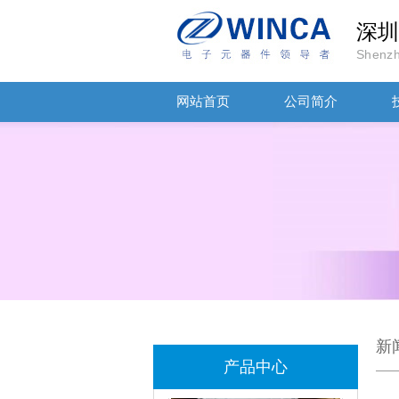
深圳
Shenzh
TDK-EPCOS热敏电阻 B57351V5103H060
网站首页
公司简介
TDK车规电容CGA4J1X7R1E475KT0Y0E
新
产品中心