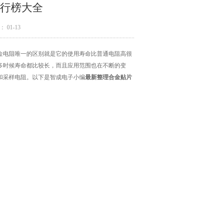
行榜大全
 01-13
金电阻唯一的区别就是它的使用寿命比普通电阻高很
多时候寿命都比较长，而且应用范围也在不断的变
和采样电阻。以下是智成电子小编
最新整理合金贴片