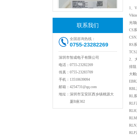
1、
Vi
光颉
联系我们
CS
CS
全国咨询热线：
0755-23282269
RS
村田电感LQW18AN15NG00D
TC
深圳市智成电子有限公司
2、
电话：
0755-23282269
排阻
传真：
0755-23283709
大毅
手机：
13510639094
EB
邮箱：
4254731@qq.com
RB
地址：
深圳市宝安区西乡镇桃源大
RL
厦B座302
RL
RL
RL
TDK贴片电感VLCF5020T-4R7N1R7-1
RL
RL