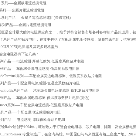
PL系列—–金屬板電流感測電阻
S系列—–金屬片電流感測電阻
SL系列产品—–金屬片電流感測電阻(長邊電極)
T系列产品—–金屬片電流感測電阻
国巨是全球最大贴片电阻供应商之一，给予并符合销售市场各种各样新产品的运用，
了系列产品的贴片电阻，在其中包括了车配金属电压传感器，薄膜精密电阻，抗突波
01005及0075)电阻器及其更多规格型号。
合金电阻器有下边几类：
系列产品—–电流感测-厚膜低欧姆,低温度系数贴片电阻
系列产品—–车配级金属电流感测-低温度系数电阻器
WideTerminal系列—–车配金属宽边电流感测、低温度系数贴片电阻
系列产品—–车配金属电流感测-低温度系数贴片电阻
LowProfile系列产品—–汽车级金属电压传感器-低TCR贴片电阻器
系列产品—–车配金属电流感测-低温度系数贴片电阻(宽边)
Jumper系列—–车配金属电流感测-低温度系数贴片电阻
系列产品—–车配金属电流感测贴片电阻
系列产品—–电流感测-厚膜低欧母贴片电阻
旺诠Ralec始创于1994年，旺诠致力于打造合金电阻器、芯片电阻、排阻、及金属板电流检测电阻(C
talCurrentSensor)专业制造厂，在台湾高雄、中国昆山与马来西亚有着三座生产地。