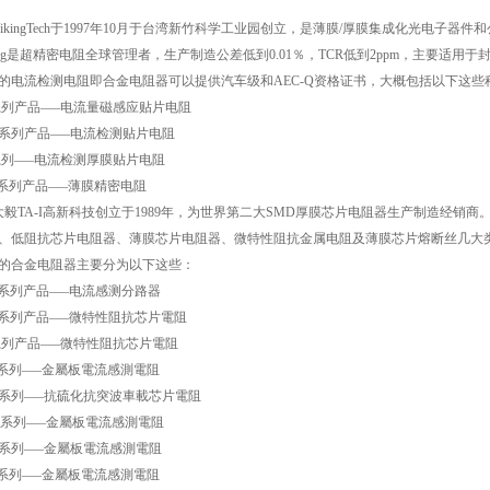
VikingTech于1997年10月于台湾新竹科学工业园创立，是薄膜/厚膜集成化光电
king是超精密电阻全球管理者，生产制造公差低到0.01％，TCR低到2ppm，主要适用于
的电流检测电阻即合金电阻器可以提供汽车级和AEC-Q资格证书，大概包括以下这些
系列产品—–电流量磁感应贴片电阻
N系列产品—–电流检测贴片电阻
系列—–电流检测厚膜贴片电阻
S系列产品—–薄膜精密电阻
大毅TA-I高新科技创立于1989年，为世界第二大SMD厚膜芯片电阻器生产制造经
、低阻抗芯片电阻器、薄膜芯片电阻器、微特性阻抗金属电阻及薄膜芯片熔断丝几大
的合金电阻器主要分为以下这些：
R系列产品—–电流感测分路器
L系列产品—–微特性阻抗芯片電阻
系列产品—–微特性阻抗芯片電阻
F系列—–金屬板電流感測電阻
H系列—–抗硫化抗突波車載芯片電阻
M系列—–金屬板電流感測電阻
N系列—–金屬板電流感測電阻
P系列—–金屬板電流感測電阻