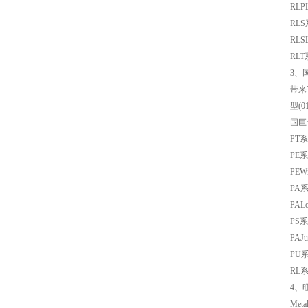
RL
RL
RL
RL
3、
带来
型(
国巨
村田电感LQW15AN47NG80D
PT
PE
PE
PA
PA
PS
PA
PU
RL
4、
村田电容GRM31CR71C106KAC7L
Me