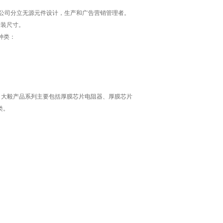
子器件和公司分立无源元件设计，生产和广告营销管理者。
封装尺寸。
种类：
销商。大毅产品系列主要包括厚膜芯片电阻器、厚膜芯片
类。