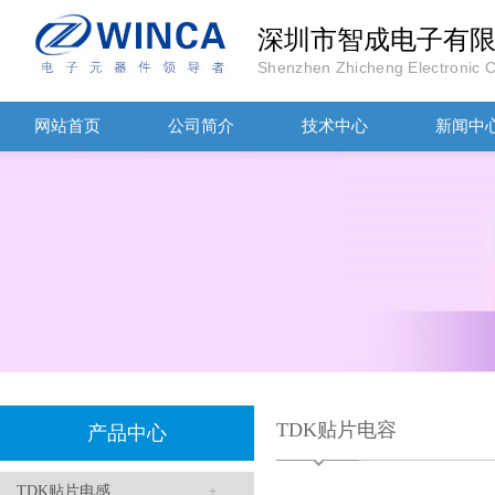
TDK-EPCOS热敏电阻 B57351V5103H060
深圳市智成电子有
Shenzhen Zhicheng Electronic Co
网站首页
公司简介
技术中心
新闻中
TDK车规电容CGA4J1X7R1E475KT0Y0E
TDK贴片电容
产品中心
TDK贴片电感