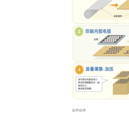
TDK-EPCOS热敏电阻 B57351V5103H060
合作伙伴
TDK车规电容CGA4J1X7R1E475KT0Y0E