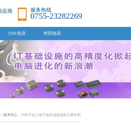
服务热线
品供应商
0755-23282269
TDK电容
村田电容
技术中心
TDK产品三端子电容滤波器的主要作用
>
>