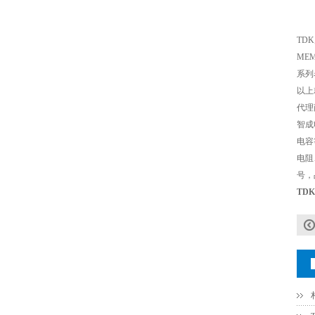
TD
村田电容GRM31CR71C106KAC7L
MEM 
系列
以上
代理
智成
电容
电阻
号，
TD
村田电容GRM31CR61E335KA88L