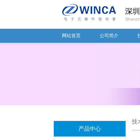
深圳
Shenzh
网站首页
公司简介
TDK-EPCOS热敏电阻 B57351V5103H060
技
产品中心
TDK车规电容CGA4J1X7R1E475KT0Y0E