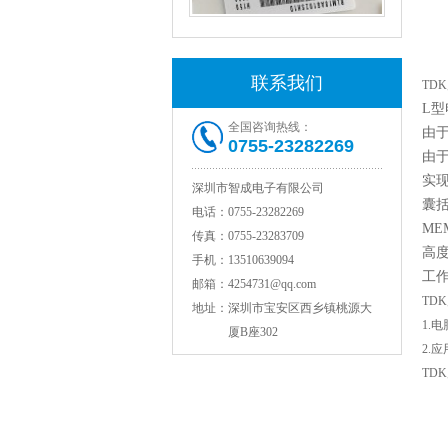
村田磁珠BLM18AG102SH1D
联系我们
TD
L型
全国咨询热线：
由
0755-23282269
由
实
深圳市智成电子有限公司
囊
电话：
0755-23282269
ME
传真：
0755-23283709
村田电感LQW18AN15NG00D
高度
手机：
13510639094
工作温
邮箱：
4254731@qq.com
TD
地址：
深圳市宝安区西乡镇桃源大
1.
厦B座302
2.
TD