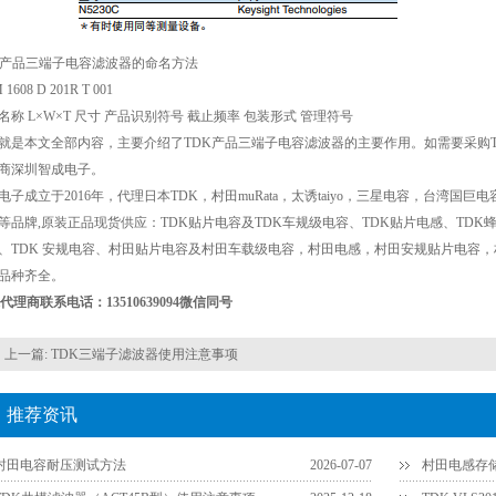
K产品三端子电容滤波器的命名方法
1608 D 201R T 001
名称 L×W×T 尺寸 产品识别符号 截止频率 包装形式 管理符号
就是本文全部内容，主要介绍了TDK产品三端子电容滤波器的主要作用。如需要采购T
商深圳智成电子。
电子成立于2016年，代理日本TDK，村田muRata，太诱taiyo，三星电容，台湾国巨电容
等品牌,原装正品现货供应：TDK贴片电容及TDK车规级电容、TDK贴片电感、TDK蜂
、TDK 安规电容、村田贴片电容及村田车载级电容，村田电感，村田安规贴片电容
品种齐全。
K代理商联系电话：13510639094微信同号
上一篇:
TDK三端子滤波器使用注意事项
推荐资讯
村田电容耐压测试方法
2026-07-07
村田电感存