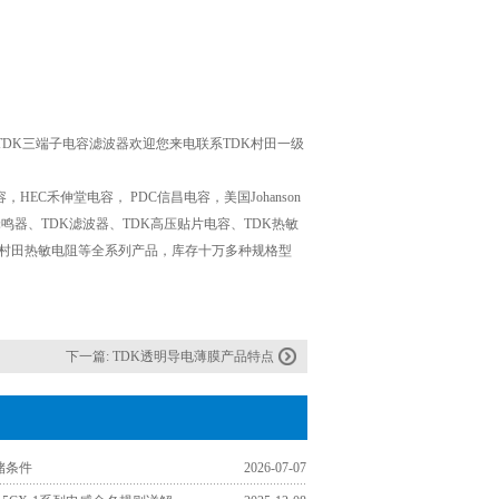
DK三端子电容滤波器欢迎您来电联系TDK村田一级
，HEC禾伸堂电容， PDC信昌电容，美国Johanson
鸣器、TDK滤波器、TDK高压贴片电容、TDK热敏
，村田热敏电阻等全系列产品，库存十万多种规格型
下一篇:
TDK透明导电薄膜产品特点
储条件
2026-07-07