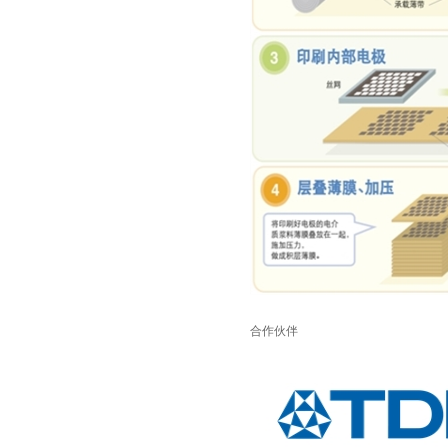
TDK-EPCOS热敏电阻 B57351V5103H060
合作伙伴
TDK车规电容CGA4J1X7R1E475KT0Y0E