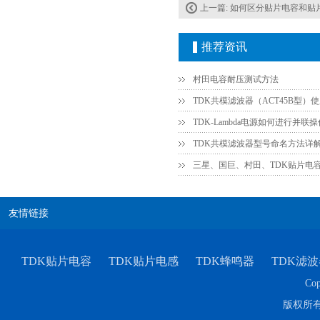
上一篇:
如何区分贴片电容和贴
推荐资讯
村田电容耐压测试方法
TDK共模滤波器（ACT45B型）
村田电容GRM31CR61E335KA88L
TDK共模滤波器型号命名方法详
三星、国巨、村田、TDK贴片电
友情链接
TDK贴片电容
TDK贴片电感
TDK蜂鸣器
TDK滤波
Cop
TDK车规电容CGA9P3X7S2A156MT0Y0N
版权所