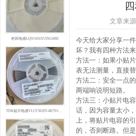
四
文章来
村田电感LQW18AN15NG00D
今天给大家分享一件
坏？我有四种方法来
方法一：如果小贴片
表无法测量，直接替
方法二：安全一点的
两端响说明短路。
方法三：小贴片电容
TDK贴片电感VLCF5020T-4R7N1R7-1
话，因为容量太小，
上，将贴片电容的引
的，否则断路。但是