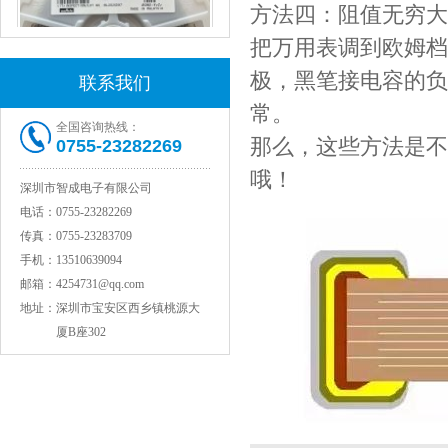
方法四：阻值无穷大
把万用表调到欧姆档
极，黑笔接电容的负
联系我们
常。
全国咨询热线：
那么，这些方法是不
0755-23282269
村田电感LQW15AN47NG80D
哦！
深圳市智成电子有限公司
电话：
0755-23282269
传真：
0755-23283709
手机：
13510639094
邮箱：
4254731@qq.com
地址：
深圳市宝安区西乡镇桃源大
厦B座302
村田电容GRM31CR71C106KAC7L