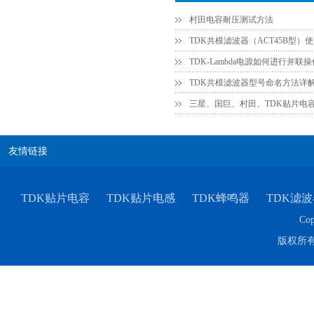
村田电容耐压测试方法
TDK共模滤波器（ACT45B型）
TDK共模滤波器型号命名方法详
三星、国巨、村田、TDK贴片电
友情链接
TDK-EPCOS热敏电阻 B57351V5103H060
TDK贴片电容
TDK贴片电感
TDK蜂鸣器
TDK滤波
Cop
版权所