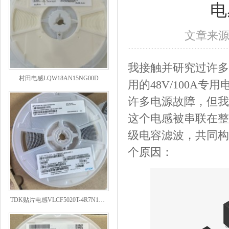
电
文章来
我接触并研究过许多
村田电感LQW18AN15NG00D
用的48V/100A
许多电源故障，但我
这个电感被串联在整
级电容滤波，共同构
个原因：
TDK贴片电感VLCF5020T-4R7N1R7-1