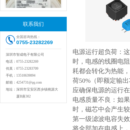
联系我们
全国咨询热线：
0755-23282269
村田电感LQW15AN47NG80D
电源运行超负荷：这
深圳市智成电子有限公司
时，电感的线圈电阻
电话：
0755-23282269
传真：
0755-23283709
耗都会转化为热能，
手机：
13510639094
荷50%（即额定输
邮箱：
4254731@qq.com
应确保电源的运行在
地址：
深圳市宝安区西乡镇桃源大
厦B座302
电感质量不良：如果
时，磁芯中会产生较
第一级滤波电容失效
村田电容GRM31CR71C106KAC7L
将全部加在电感上，