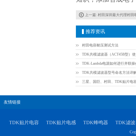
上一篇:
村田深圳最大代理村田
TDK车规电容CGA9P3X7S2A156MT0Y0N
推荐资讯
村田电容耐压测试方法
TDK共模滤波器（ACT45B型）
TDK共模滤波器型号命名方法详
三星、国巨、村田、TDK贴片电
TDK-EPCOS热敏电阻 B57351V5103H060
友情链接
TDK贴片电容
TDK贴片电感
TDK蜂鸣器
TDK滤波
Cop