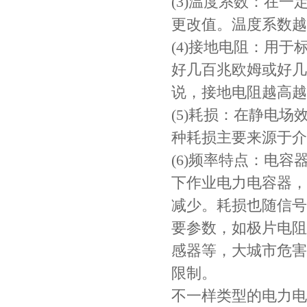
(3)温度系数：在
TDK贴片电感VLCF5020T-4R7N1R7-1
更改值。温度系数越
(4)接地电阻：用
好几百兆欧姆或好几
说，接地电阻越高越
(5)耗损：在静电
种耗损主要来源于介
(6)频率特点：电
村田电感LQW15AN47NG80D
下作业电力电容器，
减少。耗损也随信号
要参数，如极片电阻
感器等，大城市危害
限制。
不一样类型的电力电