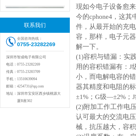
现如今电子设备愈来
今的cphone4
联系我们
件，从最开始的充电
容，那样，电子元器
全国咨询热线：
0755-23282269
解一下。
(1)容积与错漏：
深圳市智成电子有限公司
电话：
0755-23282269
用的容积错漏有：J级
村田电感LQW18AN15NG00D
传真：
0755-23283709
小，而电解电容的错
手机：
13510639094
器其精度和电阻的标
邮箱：
4254731@qq.com
地址：
深圳市宝安区西乡镇桃源大
±1%；G级—±2%；
厦B座302
(2)附加工作工作
认可最大的交流电压
械，抗压越大，容积