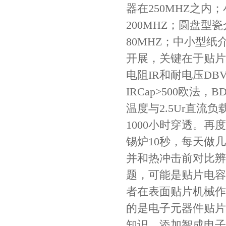
器在250MHZ之内
村田电容GRM31CR71C106KAC7L
200MHZ；圆盘型
80MHZ；中小型
开展，关键在于贴片
电阻IR和耐电压DB
IR
Cap>500欧
法，BD
温度与2.5Ur直流
1000小时穿透。再
村田电容GRM31CR61E335KA88L
锡炉10秒，每天做
并和热冲击前对比辨
题，可能是贴片电容
者在表面贴片机械作
的是电子元器件贴片
知识，添加智成电子