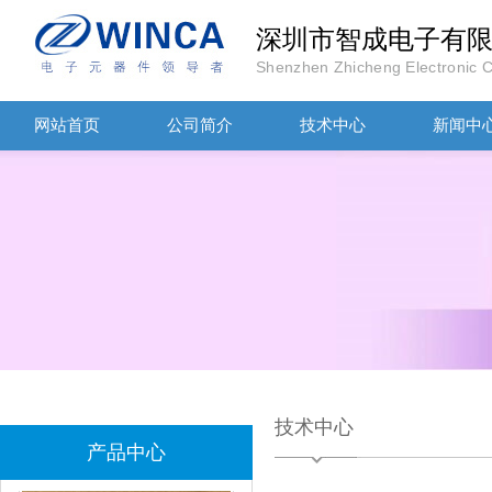
深圳市智成电子有
Shenzhen Zhicheng Electronic Co
网站首页
公司简介
技术中心
新闻中
TDK-EPCOS热敏电阻 B57351V5103H060
技术中心
TDK车规电容CGA4J1X7R1E475KT0Y0E
产品中心