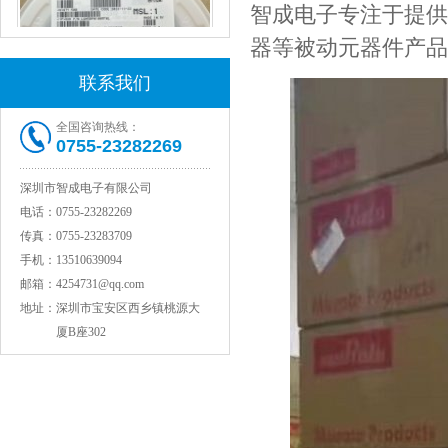
智成电子专注于提供T
器等被动元器件产品
联系我们
全国咨询热线：
0755-23282269
村田电感LQW15AN47NG80D
深圳市智成电子有限公司
电话：
0755-23282269
传真：
0755-23283709
手机：
13510639094
邮箱：
4254731@qq.com
地址：
深圳市宝安区西乡镇桃源大
厦B座302
村田电容GRM31CR71C106KAC7L