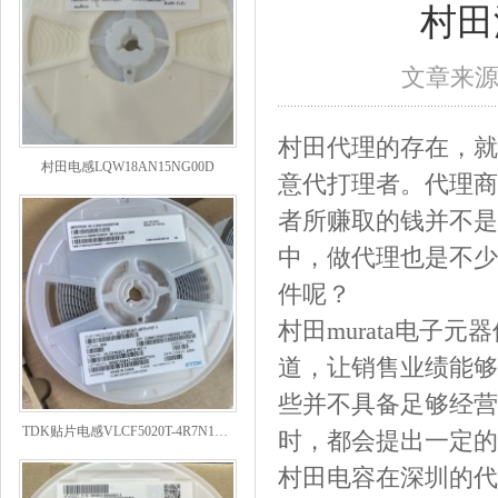
村田
文章来
村田代理的存在，就
村田电感LQW18AN15NG00D
意代打理者。代理商
者所赚取的钱并不是
中，做代理也是不少
件呢？
村田murata电
道，让销售业绩能够
些并不具备足够经营
TDK贴片电感VLCF5020T-4R7N1R7-1
时，都会提出一定的
村田电容在深圳的代