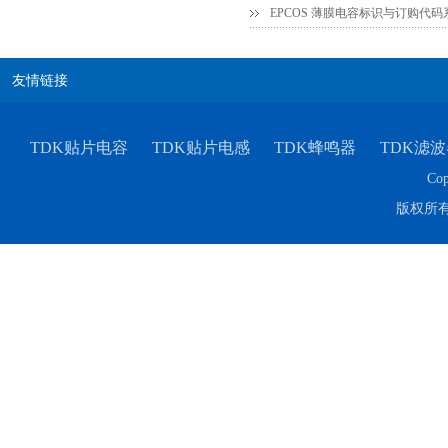
TDK车规电容CGA4J1X7R1E475KT0Y0E
EPCOS 薄膜电容标识与订购代
友情链接
TDK贴片电容
TDK贴片电感
TDK蜂鸣器
TDK滤波
Cop
版权所