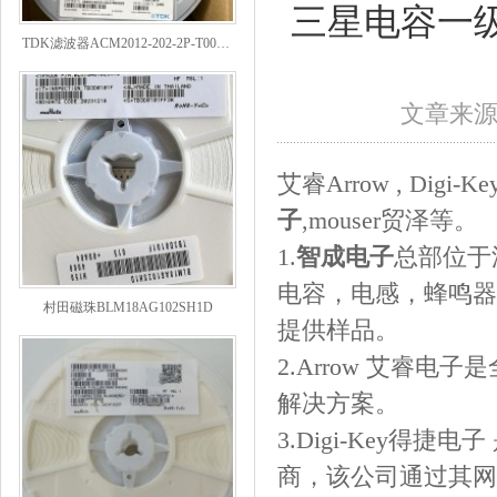
三星电容一
TDK滤波器ACM2012-202-2P-T002参数
文章来
艾睿Arrow , Digi-K
子
,mouser贸泽等。
1.
智成电子
总部位于深
电容，电感，蜂鸣器
村田磁珠BLM18AG102SH1D
提供样品。
2.Arrow 艾睿
解决方案。
3.Digi-Key
商，该公司通过其网站