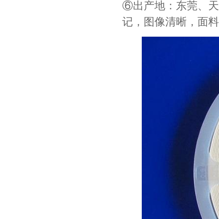
⑥出产地：东莞、天
记，图像清晰，面料
村田电容GRM31CR61E335KA88L
TDK车规电容CGA9P3X7S2A156MT0Y0N