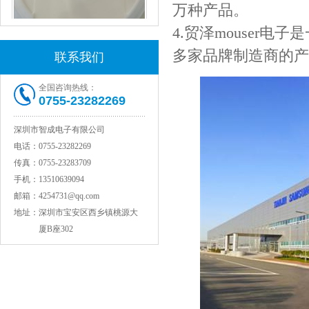
万种产品。
4.贸泽mouser
村田电感LQW18AN15NG00D
多家品牌制造商的产
联系我们
全国咨询热线：
0755-23282269
深圳市智成电子有限公司
电话：
0755-23282269
传真：
0755-23283709
手机：
13510639094
邮箱：
4254731@qq.com
TDK贴片电感VLCF5020T-4R7N1R7-1
地址：
深圳市宝安区西乡镇桃源大
厦B座302