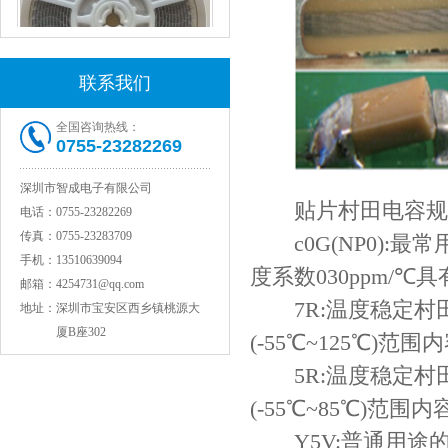
联系我们
村田电感LQW15AN47NG80D
全国咨询热线：
0755-23282269
深圳市智成电子有限公司
贴片村田电容规
电话：
0755-23282269
传真：
0755-23283709
c0G(NP0):
手机：
13510639094
度系数030ppm/
邮箱：
4254731@qq.com
7R:温度稳定村田
地址：
深圳市宝安区西乡镇桃源大
厦B座302
(-55℃~125℃)
村田电容GRM31CR71C106KAC7L
5R:温度稳定村田
(-55℃~85℃)范
Y5V:普通用途的村