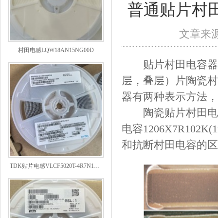
普通贴片村
文章来源：
村田电感LQW18AN15NG00D
贴片村田电容器是
层，叠层）片陶瓷村
器有两种表示方法，
陶瓷贴片村田电
电容1206X7R102
和抗断村田电容的区
TDK贴片电感VLCF5020T-4R7N1R7-1