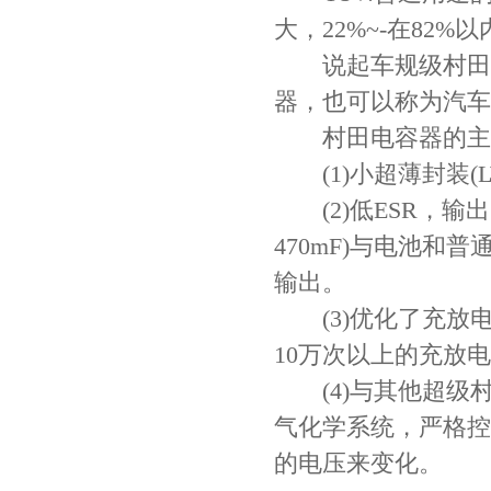
大，22%~-在8
说起车规级村田电
器，也可以称为汽车
村田电容器的主
村田电容GRM31CR61E335KA88L
(1)小超薄封装(LWT:
(2)低ESR，输出
470mF)与电池
输出。
(3)优化了充放
10万次以上的充放
(4)与其他超级
TDK车规电容CGA9P3X7S2A156MT0Y0N
气化学系统，严格控
的电压来变化。