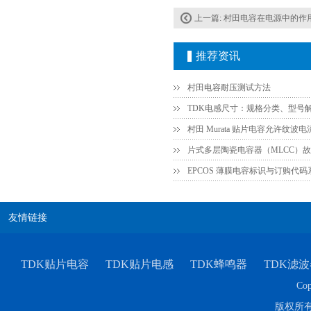
上一篇:
村田电容在电源中的作
推荐资讯
村田电容耐压测试方法
TDK电感尺寸：规格分类、型号
TDK-EPCOS热敏电阻 B57351V5103H060
EPCOS 薄膜电容标识与订购代
友情链接
TDK贴片电容
TDK贴片电感
TDK蜂鸣器
TDK滤波
TDK车规电容CGA4J1X7R1E475KT0Y0E
Cop
版权所