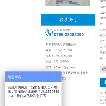
GRM
GRM
GRM
GRM
联系我们
村田
寿命
全国咨询热线：
0755-23282269
村田
村田电感LQW18AN15NG00D
汽车
深圳市智成电子有限公司
以上
电话：
0755-23282269
子有
传真：
0755-23283709
容一
手机：
13510639094
邮箱：
4254731@qq.com
地址：
深圳市宝安区西乡镇桃源大
请您留言
厦B座302
感谢您的关注，当前客服人员不在
线，请加微信或来电咨询13510639
TDK贴片电感VLCF5020T-4R7N1R7-1
094，我们会尽快和您联系。