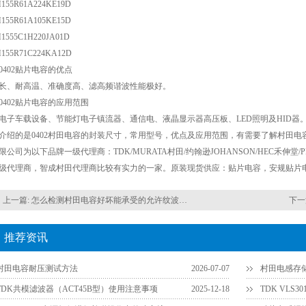
155R61A224KE19D
155R61A105KE15D
1555C1H220JA01D
155R71C224KA12D
0402贴片电容的优点
长、耐高温、准确度高、滤高频谐波性能极好。
0402贴片电容的应用范围
电子车载设备、节能灯电子镇流器、通信电、液晶显示器高压板、LED照明及HID器
介绍的是0402村田电容的封装尺寸，常用型号，优点及应用范围，有需要了解村田电容其它
限公司为以下品牌一级代理商：TDK/MURATA村田/约翰逊JOHANSON/HEC禾伸堂/
级代理商，智成村田代理商比较有实力的一家。原装现货供应：贴片电容，安规贴片
上一篇:
怎么检测村田电容好坏能承受的允许纹波电流
下一
推荐资讯
村田电容耐压测试方法
2026-07-07
村田电感存
TDK共模滤波器（ACT45B型）使用注意事项
2025-12-18
TDK VLS