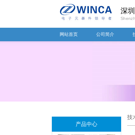
深圳
Shenzh
TDK-EPCOS热敏电阻 B57351V5103H060
网站首页
公司简介
TDK车规电容CGA4J1X7R1E475KT0Y0E
技
产品中心