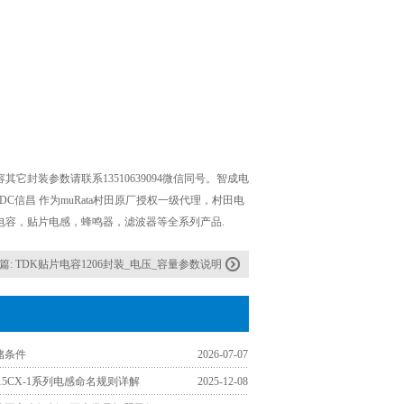
。
封装参数请联系13510639094微信同号。智成电
PDC信昌 作为muRata村田原厂授权一级代理，村田电
电容，贴片电感，蜂鸣器，滤波器等全系列产品.
篇:
TDK贴片电容1206封装_电压_容量参数说明
储条件
2026-07-07
3015CX-1系列电感命名规则详解
2025-12-08