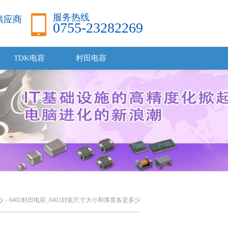
服务热线
品供应商
0755-23282269
TDK电容
村田电容
心
0402村田电容_0402封装尺寸大小和厚度各是多少
>