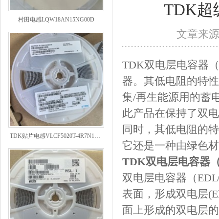
TDK
村田电感LQW18AN15NG00D
文章来
TDK双电层电容器
器。其低电阻的特性
集/再生能源用的蓄
此产品在保持了双电
同时，其低电阻的特
TDK贴片电感VLCF5020T-4R7N1R7-1
它还是一种由绿色材
TDK双电层电容器（
双电层电容器（ED
表面，形成双电层(Ele
面上形成的双电层的