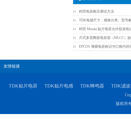
村田电容耐压测试方法
TDK电感尺寸：规格分类、型号
EPCOS 薄膜电容标识与订购代
友情链接
TDK贴片电容
TDK贴片电感
TDK蜂鸣器
TDK滤波
Cop
版权所