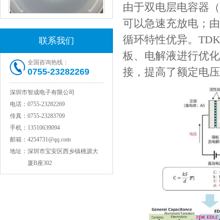
由于双电层电容器（
可以急速充放电；由
村田电感LQW15AN47NG80D
循环特性优异。TD
联系我们
板、电解液进行优化
全国咨询热线：
接，提高了额定电压
0755-23282269
深圳市智成电子有限公司
电话：
0755-23282269
传真：
0755-23283709
手机：
13510639094
邮箱：
4254731@qq.com
村田电容GRM31CR71C106KAC7L
地址：
深圳市宝安区西乡镇桃源大
厦B座302