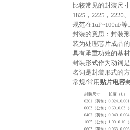
比较常见的封装尺寸贴片
1825，2225，2
规范在1uF~100uF等
封装的意思：封装形
装为处理芯片成品的
具有承重功效的基材
村田电容GRM31CR61E335KA88L
封装形式作为动词是
名词是封装形式的方
常规/常用
贴片电容
封装尺寸
长度（L）
0201（英制）
0.024±0.
0603（公制）
0.60±0.0
0402（英制）
0.040±0.
1005（公制）
1.00±0.1
TDK车规电容CGA9P3X7S2A156MT0Y0N
0603（英制）
0.063±0.