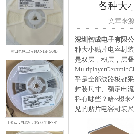
各种大
文章来源：
深圳智成电子有限公
村田电感LQW18AN15NG00D
种大小贴片电容封装
是双层，积层，层叠
MultiplayerCer
乎是全部线路板都采
封装尺寸、额定电流
料有哪些？哈~想来
见的贴片电容封装尺
TDK贴片电感VLCF5020T-4R7N1R7-1