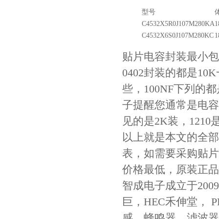
型号
C4532X5R0J107M280KA
1
C4532X6S0J107M280KC
1
贴片电容封装最小包
0402封装的都是10
些，100NF下列的都
子提醒您通常是电容厚度
见的是2K装，1210是
以上就是本文的全部
表，如需要采购贴片
价格最低，原装正品保
智成电子成立于200
巨，HEC禾伸堂， P
感、蜂鸣器、滤波器