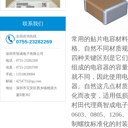
联系我们
全国咨询热线：
常用的贴片电容材料可
0755-23282269
格。自然不同材质规格
村田电感LQW15AN47NG80D
深圳市智成电子有限公司
四种关键区别是它们
电话：
0755-23282269
组成的电容器的容量
传真：
0755-23283709
手机：
13510639094
就不同，因此使用电
邮箱：
4254731@qq.com
器。自然这几点材质
地址：
深圳市宝安区西乡镇桃源大
化而改变，适用低损
厦B座302
村田代理商智成电子告
0603、0805、1206
村田电容GRM31CR71C106KAC7L
制螺纹标准化的封装尺寸，