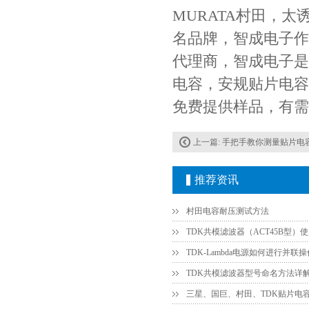
MURATA村田，太诱
TDK车规电容CGA4J1X7R1E475KT0Y0E
名品牌，智成电子作
代理商，智成电子是
电容，安规贴片电容
免费提供样品，有需
上一篇:
手把手教你测量贴片电
推荐资讯
村田电容耐压测试方法
TDK共模滤波器（ACT45B型）
TDK共模滤波器型号命名方法详
三星、国巨、村田、TDK贴片电