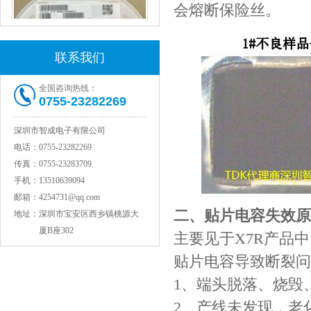
会熔断保险丝。
联系我们
全国咨询热线：
0755-23282269
村田电感LQW15AN47NG80D
深圳市智成电子有限公司
电话：
0755-23282269
传真：
0755-23283709
手机：
13510639094
邮箱：
4254731@qq.com
二、贴片电容失效原
地址：
深圳市宝安区西乡镇桃源大
厦B座302
主要见于X7R产品中
贴片电容导致断裂问
1、端头脱落、烧毁
村田电容GRM31CR71C106KAC7L
2、产线未发现，老化