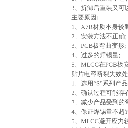
3、拆卸后重装又可
主要原因:
1、X7R材质本身较脆
2、安装方法不正确;
3、PCB板弯曲变形;
4、过多的焊锡量;
村田电容GRM31CR61E335KA88L
5、MLCC在PCB
贴片电容断裂失效处
1、选用“S”系列产品
2、确认过程可能存
3、减少产品受到的
4、保证焊锡量不超
5、MLCC避开应力
TDK车规电容CGA9P3X7S2A156MT0Y0N