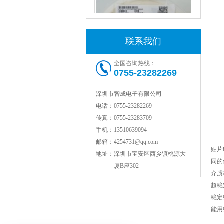
联系我们
全国咨询热线：
0755-23282269
村田电感LQW18AN15NG00D
深圳市智成电子有限公司
电话：
0755-23282269
传真：
0755-23283709
手机：
13510639094
邮箱：
4254731@qq.com
贴片
地址：
深圳市宝安区西乡镇桃源大
同的
厦B座302
介质
超稳
稳定
能用
TDK贴片电感VLCF5020T-4R7N1R7-1