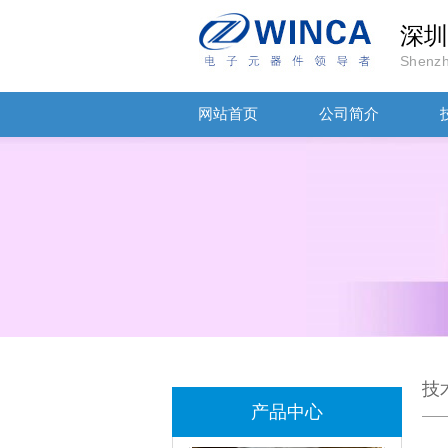
深圳
Shenzh
网站首页
公司简介
TDK-EPCOS热敏电阻 B57351V5103H060
TDK车规电容CGA4J1X7R1E475KT0Y0E
技
产品中心