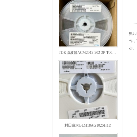
贴片
作，
TDK滤波器ACM2012-202-2P-T002参数
少。
村田磁珠BLM18AG102SH1D