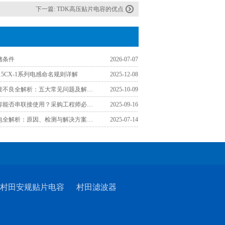
下一篇:
TDK高压贴片电容的优点
储条件
2026-07-07
3015CX-1系列电感命名规则详解
2025-12-08
贴片电感焊接不良全解析：五大常见问题及解决方案
2025-10-09
村田贴片电容能否串联接使用？采购工程师必须掌握的关键要点
2025-09-16
贴片电容漏电全解析：原因、检测与解决方案（2025实战指南）
2025-07-14
村田安规贴片电容
村田滤波器